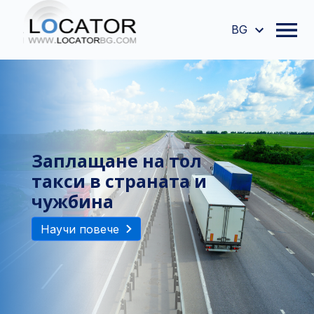
BG
GPS, създаден с мисъл
за Вас.
Научи повече