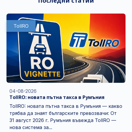
Последни статии
TollRO
04-08-2026
TollRO: новата пътна такса в Румъния
TollRO: новата пътна такса в Румъния — какво
трябва да знаят българските превозвачи: От
31 август 2026 г. Румъния въвежда TollRO —
нова система за...