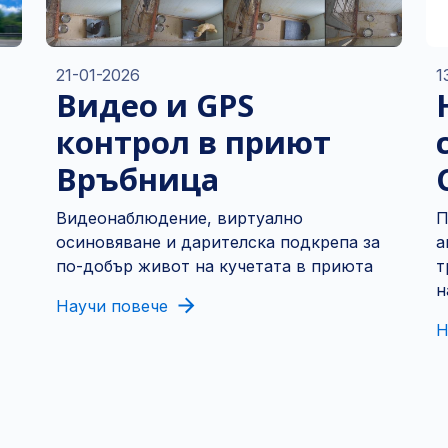
21-01-2026
1
Видео и GPS
контрол в приют
Връбница
Видеонаблюдение, виртуално
П
осиновяване и дарителска подкрепа за
а
по-добър живот на кучетата в приюта
т
н
Научи повече
Н