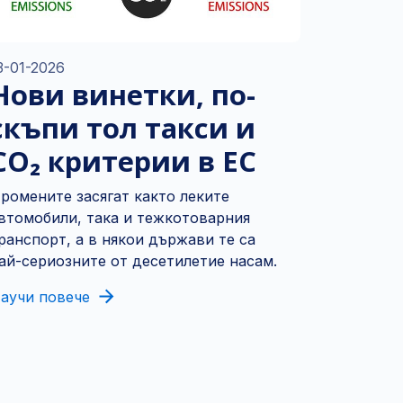
3-01-2026
Нови винетки, по-
скъпи тол такси и
CO₂ критерии в ЕС
ромените засягат както леките
втомобили, така и тежкотоварния
ранспорт, а в някои държави те са
ай-сериозните от десетилетие насам.
аучи повече