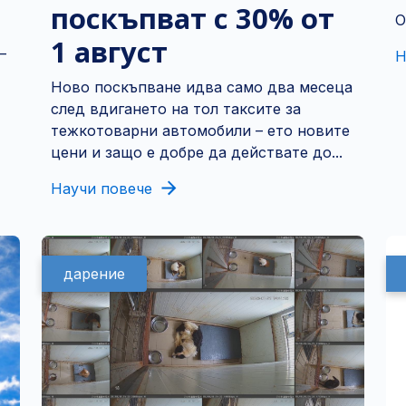
поскъпват с 30% от
О
1 август
—
Н
Ново поскъпване идва само два месеца
след вдигането на тол таксите за
тежкотоварни автомобили – ето новите
цени и защо е добре да действате до...
Научи повече
дарение