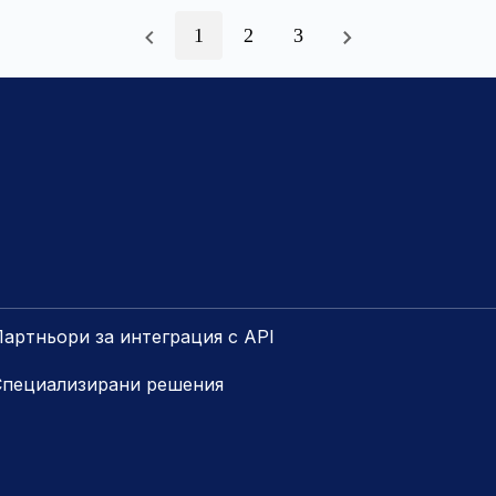
1
2
3
артньори за интеграция с API
Специализирани решения