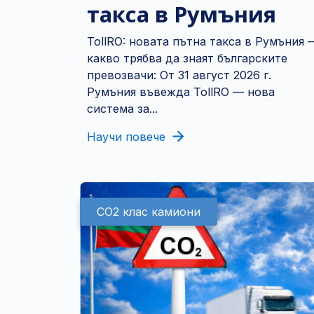
такса в Румъния
TollRO: новата пътна такса в Румъния 
какво трябва да знаят българските
превозвачи: От 31 август 2026 г.
Румъния въвежда TollRO — нова
система за...
Научи повече
CO2 клас камиони