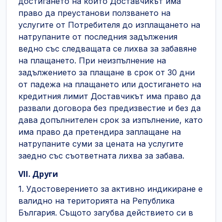
достигането на които Доставчикът има
право да преустанови ползването на
услугите от Потребителя до изплащането на
натрупаните от последния задължения
ведно със следващата се лихва за забавяне
на плащането. При неизпълнение на
задължението за плащане в срок от 30 дни
от падежа на плащането или достигането на
кредитния лимит Доставчикът има право да
развали договора без предизвестие и без да
дава допълнителен срок за изпълнение, като
има право да претендира заплащане на
натрупаните суми за цената на услугите
заедно със съответната лихва за забава.
VII. Други
1. Удостоверението за активно индикиране е
валидно на територията на Република
България. Същото загубва действието си в