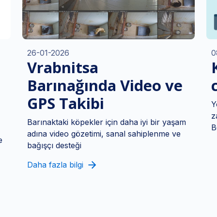
26-01-2026
0
Vrabnitsa
Barınağında Video ve
GPS Takibi
Y
z
Barınaktaki köpekler için daha iyi bir yaşam
B
adına video gözetimi, sanal sahiplenme ve
e
bağışçı desteği
Daha fazla bilgi