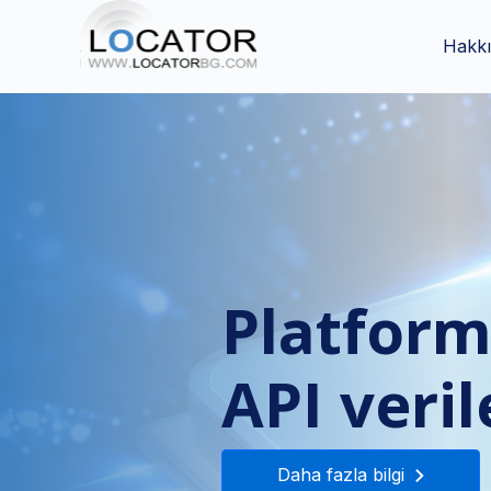
Hakk
Sizin için
düşünül
GPS.