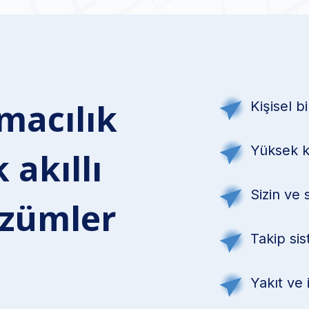
ımacılık
Kişisel bi
Yüksek ka
 akıllı
Sizin ve s
özümler
Takip sis
Yakıt ve i