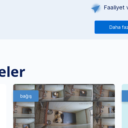
Faaliyet v
Daha faz
eler
bağış