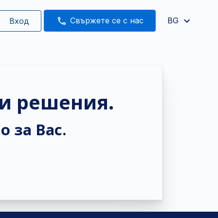
Свържете се с нас
BG
Вход
и решения.
о за Вас.