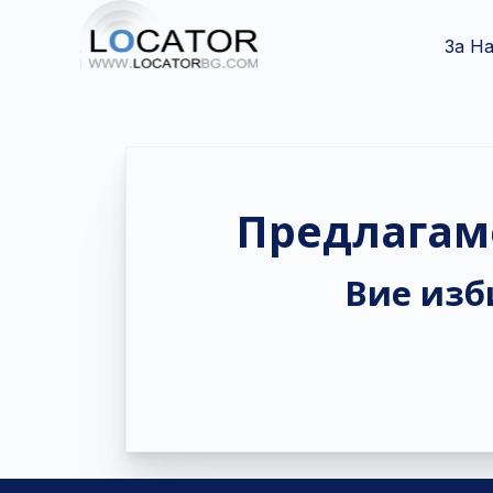
За Н
Предлагам
Вие изби