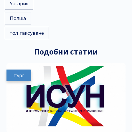
Унгария
Полша
тол таксуване
Подобни статии
търг