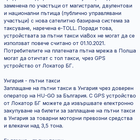
заменена по участъци от магистрали, двулентови
и национални пътища (публично управлявани
участъци) с нова сателитно базирана система за
таксуване, наречена e-TOLL. Поради това,
устройствата за пътни такси viaBox не могат да се
използват повече считано от 01.10.2021.
Потребителите на платената пътна мрежа в Полша
могат да отичтат с тол такси, чрез GPS
устройство от Локатор БГ.
Унгария - пътни такси
Заплащане на пътни такси в Унгария чрез доверен
оператор на HU-GO за България. С GPS устройство
от Локатор БГ можете да извършвате електронно
закупуване на билети за заплащане на пътни такси
в Унгария за товарни моторни превозни средства
и влекачи над 3,5 тона.