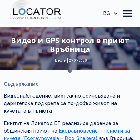
BG
Видео и GPS контрол в приют
Връбница
Новости | 21-01-2026
Съдържание
Видеонаблюдение, виртуално осиновяване и
дарителска подкрепа за по-добър живот на
кучетата в приюта
Екипът на Локатор БГ реализира дарение за
общинския приют на
Екоравновесие – приюти за
кучета (Ecoravnovesie – Dog Shelters)
във Върбица,