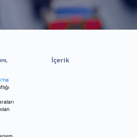
İçerik
imi,
ı’na
flığı
raları
ılan
erişim