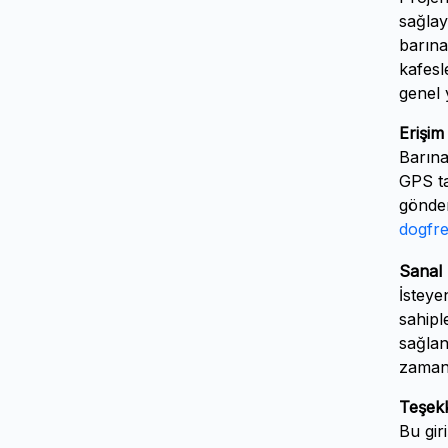
sağlay
barına
kafesl
genel 
Erişim
Barına
GPS ta
gönder
dogfr
Sanal
İsteye
sahipl
sağlan
zamanlı
Teşek
Bu gir