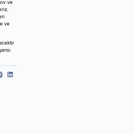
rov ve
riz.
eri
ne ve
ecektir
şansı