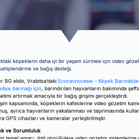
ktaki köpeklerin daha iyi bir yaşam sürmesi için video gözet
sahiplendirme ve bağış desteği.
r BG ekibi, Vrabitsa’daki
Ecoravnovesie – Köpek Barınaklar
ediye barınağı için
, barındırılan hayvanların bakımında şeffa
etimi artırmak amacıyla bir bağış girişimi gerçekleştirdi.
işim kapsamında, köpeklerin kafeslerine video gözetim kame
uş, ayrıca hayvanların yakalanması ve taşınmasında kullan
ra GPS cihazları ve kameralar yerleştirilmiştir.
lık ve Sorumluluk
in temel amacı, ilgili gönüllülere video gözetim sistemlerine 