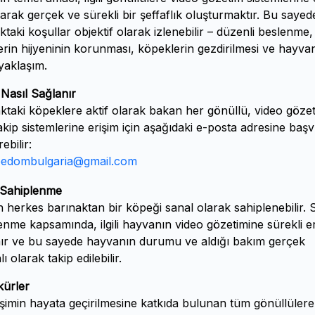
arak gerçek ve sürekli bir şeffaflık oluşturmaktır. Bu sayed
ktaki koşullar objektif olarak izlenebilir – düzenli beslenme,
erin hijyeninin korunması, köpeklerin gezdirilmesi ve hayva
yaklaşım.
 Nasıl Sağlanır
ktaki köpeklere aktif olarak bakan her gönüllü, video göze
kip sistemlerine erişim için aşağıdaki e-posta adresine baş
ebilir:
eedombulgaria@gmail.com
 Sahiplenme
n herkes barınaktan bir köpeği sanal olarak sahiplenebilir. 
enme kapsamında, ilgili hayvanın video gözetimine sürekli e
ır ve bu sayede hayvanın durumu ve aldığı bakım gerçek
 olarak takip edilebilir.
kürler
işimin hayata geçirilmesine katkıda bulunan tüm gönüllülere