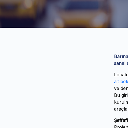
Barına
sanal 
Locato
ait bel
ve den
Bu gir
kurulm
araçla
Şeffaf
Projen