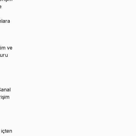
e
nlara
tim ve
vuru
Sanal
rişim
 içten