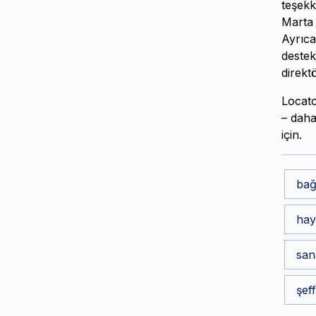
teşekk
Marta 
Ayrıca
destek
direkt
Locato
– daha
için.
bağ
hay
san
şeff