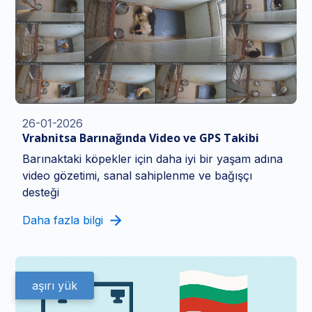
26-01-2026
Vrabnitsa Barınağında Video ve GPS Takibi
Barınaktaki köpekler için daha iyi bir yaşam adına
video gözetimi, sanal sahiplenme ve bağışçı
desteği
Daha fazla bilgi
aşırı yük