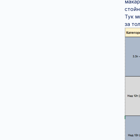
макар
стойн
Тук м
за то