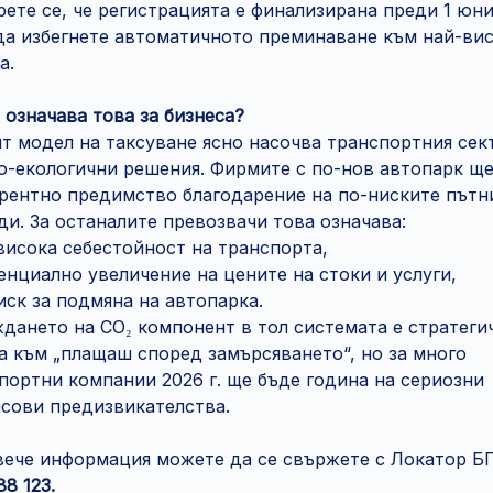
рете се, че регистрацията е финализирана преди 1 юн
а да избегнете автоматичното преминаване към най-ви
а.
 означава това за бизнеса?
т модел на таксуване ясно насочва транспортния сек
о-екологични решения. Фирмите с по-нов автопарк щ
рентно предимство благодарение на по-ниските пътн
ди. За останалите превозвачи това означава:
висока себестойност на транспорта,
енциално увеличение на цените на стоки и услуги,
иск за подмяна на автопарка.
дането на CO₂ компонент в тол системата е стратеги
а към „плащаш според замърсяването“, но за много
портни компании 2026 г. ще бъде година на сериозни
сови предизвикателства.
вече информация можете да се свържете с Локатор БГ
88 123.