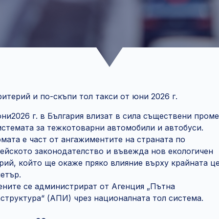
ритерий и по-скъпи тол такси от юни 2026 г.
юни2026 г. в България влизат в сила съществени пром
истемата за тежкотоварни автомобили и автобуси.
мата е част от ангажиментите на страната по
ейското законодателство и въвежда нов екологичен
рий, който ще окаже пряко влияние върху крайната ц
етър.
ните се администрират от Агенция „Пътна
структура“ (АПИ) чрез националната тол система.