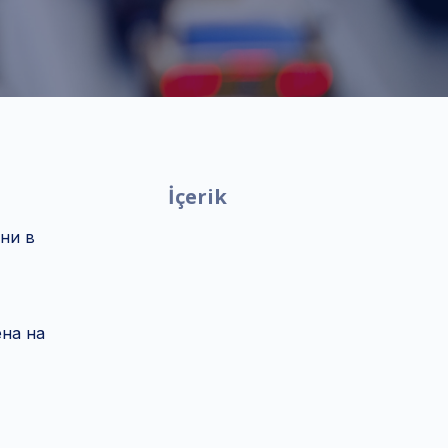
İçerik
ени в
ена на