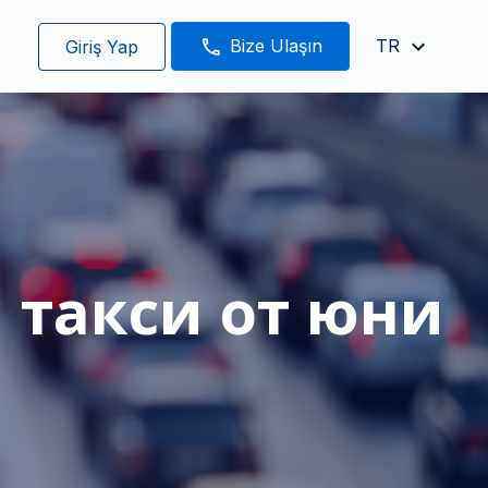
Bize Ulaşın
TR
Giriş Yap
 такси от юни