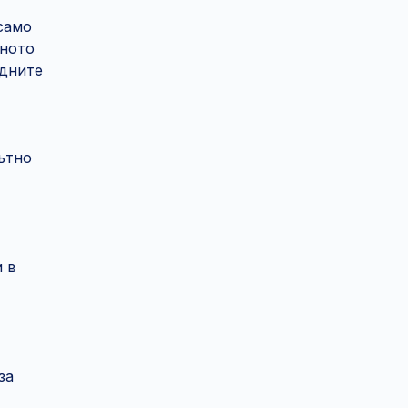
 само
зното
одните
ътно
 в
за