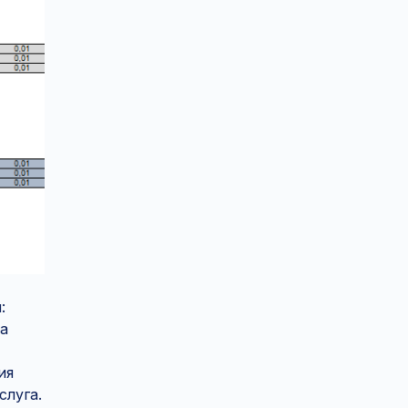
:
а
ия
слуга.