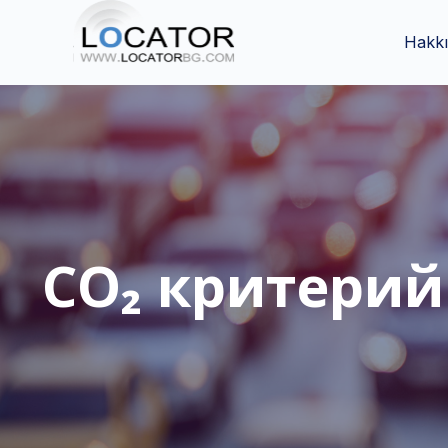
Hakk
CO₂ критерий