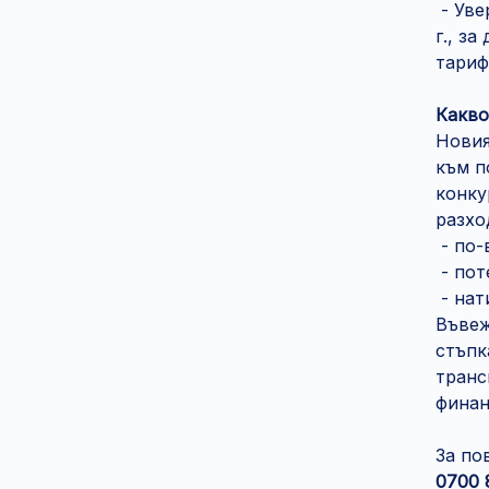
- Уве
г., з
тариф
Какво
Новия
към п
конку
разхо
- по-
- пот
- нат
Въвеж
стъпк
транс
финан
За по
0700 