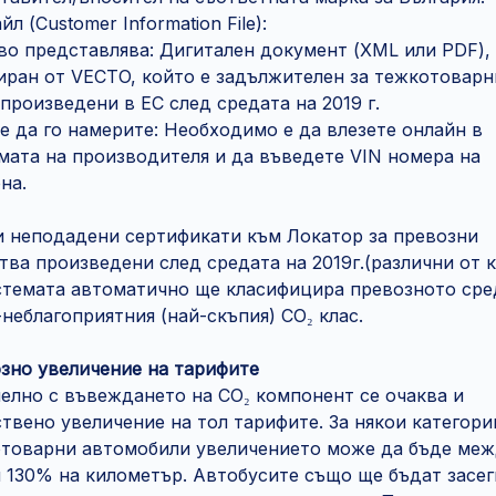
йл (Customer Information File):
во представлява: Дигитален документ (XML или PDF),
иран от VECTO, който е задължителен за тежкотоварн
произведени в ЕС след средата на 2019 г.
е да го намерите: Необходимо е да влезете онлайн в
мата на производителя и да въведете VIN номера на
на.
и неподадени сертификати към Локатор за превозни
тва произведени след средата на 2019г.(различни от 
истемата автоматично ще класифицира превозното ср
-неблагоприятния (най-скъпия) CO₂ клас.
зно увеличение на тарифите
елно с въвеждането на CO₂ компонент се очаква и
твено увеличение на тол тарифите. За някои категори
товарни автомобили увеличението може да бъде ме
 130% на километър. Автобусите също ще бъдат засег