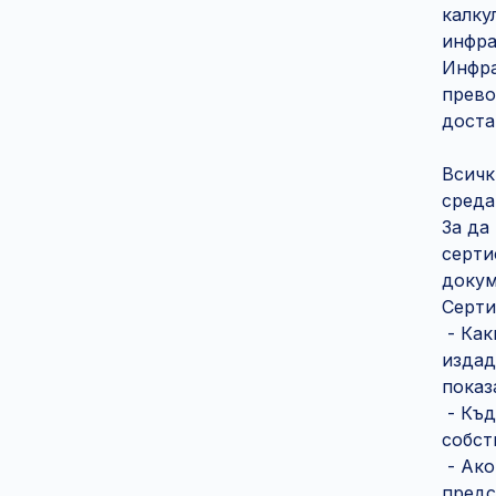
калку
инфра
Инфра
прево
доста
Всичк
среда
За да
серти
докум
Серти
- Как
издад
показ
- Къд
собст
- Ако
предс