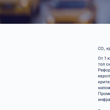
CO₂ к
От 1 
тол с
Рефор
европ
крите
килом
Проме
инфра