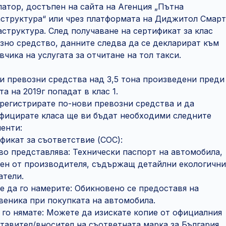
латор, достъпен на сайта на Агенция „Пътна
структура“ или чрез платформата на Диджитол Смарт
структура. След получаване на сертификат за клас
зно средство, данните следва да се декларират към
вчика на услугата за отчитане на тол такси.
и превозни средства над 3,5 тона произведени преди
та на 2019г попадат в клас 1.
 регистрирате по-нови превозни средства и да
фицирате класа ще ви бъдат необходими следните
енти:
фикат за съответствие (COC):
во представлява: Технически паспорт на автомобила,
ен от производителя, съдържащ детайлни екологични
атели.
е да го намерите: Обикновено се предоставя на
веника при покупката на автомобила.
 го нямате: Можете да изискате копие от официалния
тавител/вносител на съответната марка за България.