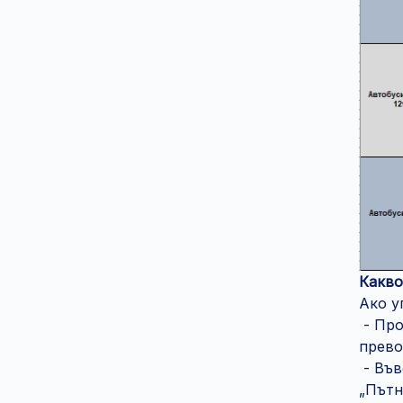
Какво
Ако у
- Про
прево
- Във
„Пътн