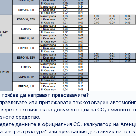
 трябва да направят превозвачите?
правлявате или притежавате тежкотоварен автомобил
верете техническата документация за CO₂ емисиите н
зното средство.
едете данните в официалния CO₂ калкулатор на Агенц
а инфраструктура“ или чрез вашия доставчик на тол у