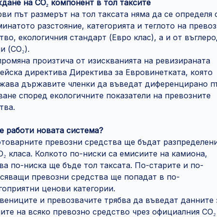
дане на CO₂ компонент в тол таксите
рви път размерът на тол таксата няма да се определя
минатото разстояние, категорията и теглото на прево
тво, екологичния стандарт (Евро клас), а и от въглер
и (CO₂).
промяна произтича от изискванията на ревизираната
ейска директива Директива за Евровинетката, която
жава държавите членки да въведат диференцирано п
ване според екологичните показатели на превозните
тва.
е работи новата система?
товарните превозни средства ще бъдат разпределени
O₂ класа. Колкото по-ниски са емисиите на камиона,
ва по-ниска ще бъде тол таксата. По-старите и по-
сяващи превозни средства ще попадат в по-
гоприятни ценови категории.
вениците и превозвачите трябва да въведат данните 
ите на всяко превозно средство чрез официалния CO₂