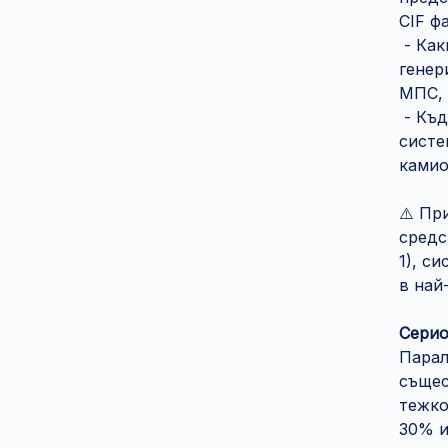
CIF фа
- Как
генер
МПС, 
- Къд
систе
камио
⚠️ Пр
средс
1), с
в най
Серио
Парал
същес
тежко
30% и