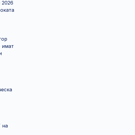
и 2026
соката
тор
е имат
и
ческа
 на