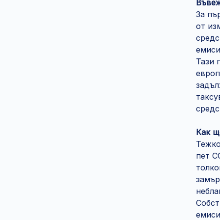
Въвеж
За пъ
от из
средс
емиси
Тази 
европ
задъл
таксу
средс
Как щ
Тежко
пет C
толко
замър
небла
Собст
емиси