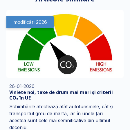
modificări 2026
26-01-2026
Viniete noi, taxe de drum mai mari și criterii
CO₂ în UE
Schimbările afectează atât autoturismele, cât și
transportul greu de marfă, iar în unele țări
acestea sunt cele mai semnificative din ultimul
deceniu.