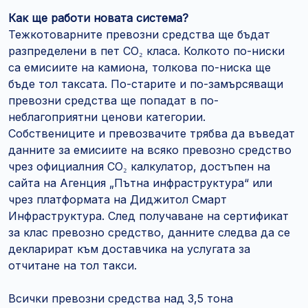
Как ще работи новата система?
Тежкотоварните превозни средства ще бъдат
разпределени в пет CO₂ класа. Колкото по-ниски
са емисиите на камиона, толкова по-ниска ще
бъде тол таксата. По-старите и по-замърсяващи
превозни средства ще попадат в по-
неблагоприятни ценови категории.
Собствениците и превозвачите трябва да въведат
данните за емисиите на всяко превозно средство
чрез официалния CO₂ калкулатор, достъпен на
сайта на Агенция „Пътна инфраструктура“ или
чрез платформата на Диджитол Смарт
Инфраструктура. След получаване на сертификат
за клас превозно средство, данните следва да се
декларират към доставчика на услугата за
отчитане на тол такси.
Всички превозни средства над 3,5 тона