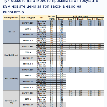
Тук можете да откриете промяната от текущите
към новите цени за тол такси в евро на
километър.