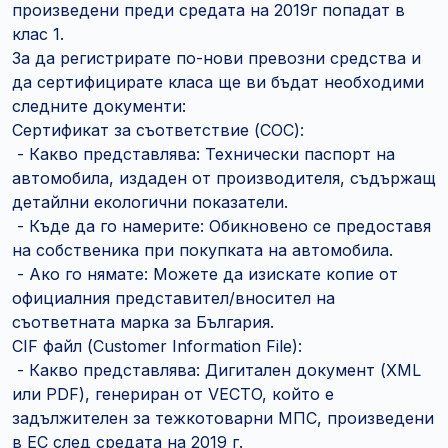
произведени преди средата на 2019г попадат в
клас 1.
За да регистрирате по-нови превозни средства и
да сертифицирате класа ще ви бъдат необходими
следните документи:
Сертификат за съответствие (COC):
- Какво представлява: Технически паспорт на
автомобила, издаден от производителя, съдържащ
детайлни екологични показатели.
- Къде да го намерите: Обикновено се предоставя
на собственика при покупката на автомобила.
- Ако го нямате: Можете да изискате копие от
официалния представител/вносител на
съответната марка за България.
CIF файл (Customer Information File):
- Какво представлява: Дигитален документ (XML
или PDF), генериран от VECTO, който е
задължителен за тежкотоварни МПС, произведени
в ЕС след средата на 2019 г.