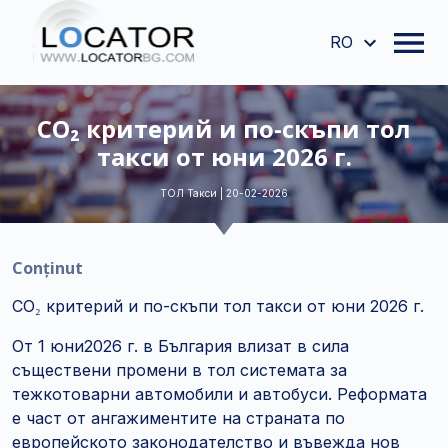
RO
CO₂ критерий и по-скъпи тол
такси от юни 2026 г.
ТОЛ Такси | 20-02-2026
Conținut
CO₂ критерий и по-скъпи тол такси от юни 2026 г.
От 1 юни2026 г. в България влизат в сила
съществени промени в тол системата за
тежкотоварни автомобили и автобуси. Реформата
е част от ангажиментите на страната по
европейското законодателство и въвежда нов