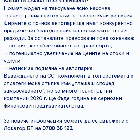
Какво означава това за бизнеса?
Новият модел на таксуване ясно насочва
транспортния сектор към по-екологични решения.
Фирмите с по-нов автопарк ще имат конкурентно
предимство благодарение на по-ниските пътни
разходи. За останалите превозвачи това означава:
- по-висока себестойност на транспорта,
- потенциално увеличение на цените на стоки и
услуги,
- натиск за подмяна на автопарка.
Въвеждането на CO₂ компонент в тол системата е
стратегическа стъпка към „плащаш според
замърсяването“, но за много транспортни
компании 2026 г. ще бъде година на сериозни
финансови предизвикателства.
За повече информация можете да се свържете с
Локатор БГ на
0700 88 123.