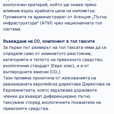
екологичен критерий, който ще окаже пряко
влияние върху крайната цена на километър.
Промените се администрират от Агенция „Пътна
инфраструктура“ (АПИ) чрез националната тол
система.
Въвеждане на CO₂ компонент в тол таксите
За първи път размерът на тол таксата няма да се
определя само от изминатото разстояние,
категорията и теглото на превозното средство,
екологичния стандарт (Евро клас), а и от
въглеродните емисии (CO₂).
Тази промяна произтича от изискванията на
ревизираната европейска директива Директива за
Евровинетката, която задължава държавите
членки да въведат диференцирано пътно
таксуване според екологичните показатели на
превозните средства.