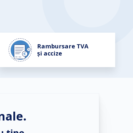
Rambursare TVA
și accize
nale.
u tine.