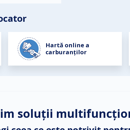
Locator
Hartă online a
carburanților
im soluții multifuncțio
gi ceea ce este potrivit pentr