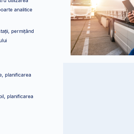
ru utilizarea
oarte analitice
tații, permițând
ului
e, planificarea
il, planificarea