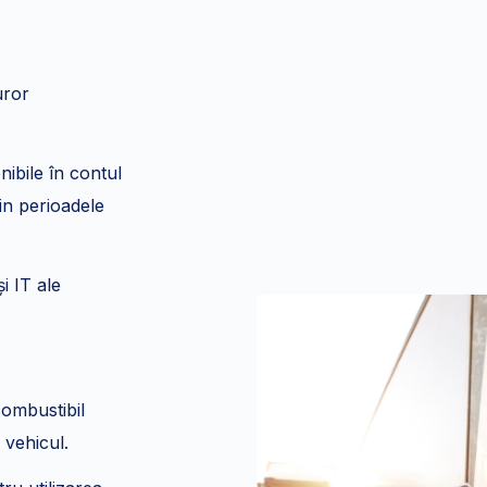
uror
nibile în contul
in perioadele
i IT ale
combustibil
 vehicul.