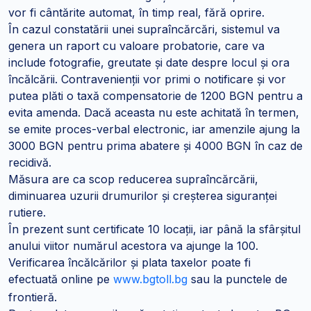
vor fi cântărite automat, în timp real, fără oprire.
În cazul constatării unei supraîncărcări, sistemul va
genera un raport cu valoare probatorie, care va
include fotografie, greutate și date despre locul și ora
încălcării. Contravenienții vor primi o notificare și vor
putea plăti o taxă compensatorie de 1200 BGN pentru a
evita amenda. Dacă aceasta nu este achitată în termen,
se emite proces-verbal electronic, iar amenzile ajung la
3000 BGN pentru prima abatere și 4000 BGN în caz de
recidivă.
Măsura are ca scop reducerea supraîncărcării,
diminuarea uzurii drumurilor și creșterea siguranței
rutiere.
În prezent sunt certificate 10 locații, iar până la sfârșitul
anului viitor numărul acestora va ajunge la 100.
Verificarea încălcărilor și plata taxelor poate fi
efectuată online pe
www.bgtoll.bg
sau la punctele de
frontieră.